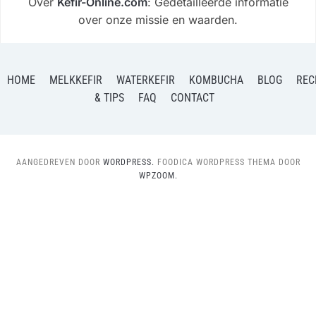
Over
Kefir-Online.com
: Gedetailleerde informatie
over onze missie en waarden.
HOME
MELKKEFIR
WATERKEFIR
KOMBUCHA
BLOG
REC
& TIPS
FAQ
CONTACT
AANGEDREVEN DOOR
WORDPRESS.
FOODICA WORDPRESS THEMA DOOR
WPZOOM.