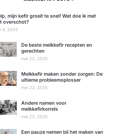
lp, mijn kefir groeit te snel! Wat doe ik met
t overschot?
ni 4, 2025
De beste melkkefir recepten en
gerechten
mei 22, 2025
Melkkefir maken zonder zorgen: De
ultieme probleemoplosser
mei 22, 2025
Andere namen voor
melkkefirkorrels
mei 22, 2025
Een pauze nemen bij het maken van