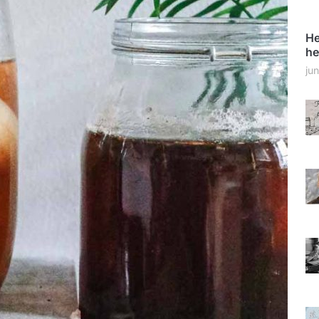
He
he
ju