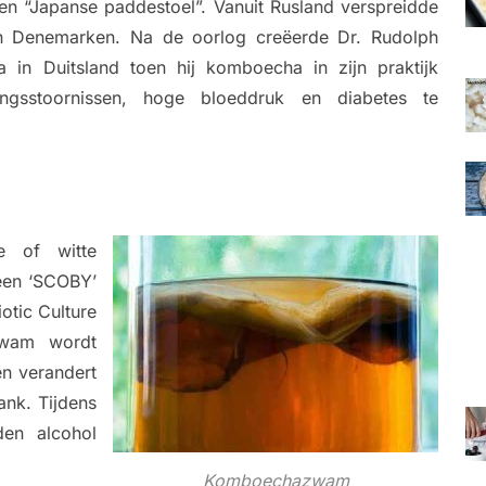
n “Japanse paddestoel”. Vanuit Rusland verspreidde
n Denemarken. Na de oorlog creëerde Dr. Rudolph
 in Duitsland toen hij komboecha in zijn praktijk
lingsstoornissen, hoge bloeddruk en diabetes te
e of witte
een ‘SCOBY’
otic Culture
zwam wordt
en verandert
ank. Tijdens
den alcohol
Komboechazwam