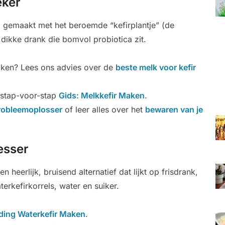
eker
, gemaakt met het beroemde “kefirplantje” (de
, dikke drank die bomvol probiotica zit.
uiken? Lees ons advies over de
beste melk voor kefir
e stap-voor-stap
Gids: Melkkefir Maken
.
robleemoplosser
of leer alles over het
bewaren van je
lesser
en heerlijk, bruisend alternatief dat lijkt op frisdrank,
rkefirkorrels, water en suiker.
ding Waterkefir Maken
.