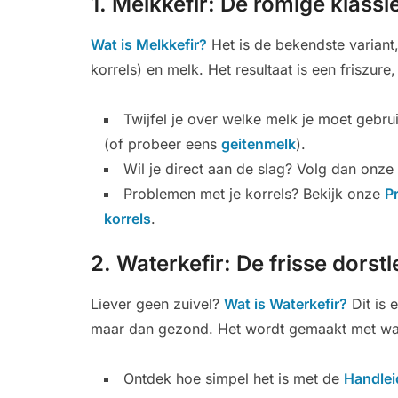
1. Melkkefir: De romige klassi
Wat is Melkkefir?
Het is de bekendste variant
korrels) en melk. Het resultaat is een friszure
Twijfel je over welke melk je moet gebr
(of probeer eens
geitenmelk
).
Wil je direct aan de slag? Volg dan onz
Problemen met je korrels? Bekijk onze
P
korrels
.
2. Waterkefir: De frisse dorst
Liever geen zuivel?
Wat is Waterkefir?
Dit is e
maar dan gezond. Het wordt gemaakt met wate
Ontdek hoe simpel het is met de
Handlei