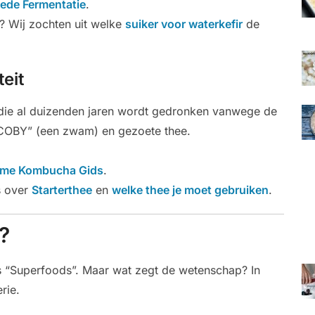
ede Fermentatie
.
t? Wij zochten uit welke
suiker voor waterkefir
de
eit
die al duizenden jaren wordt gedronken vanwege de
SCOBY” (een zwam) en gezoete thee.
eme Kombucha Gids
.
es over
Starterthee
en
welke thee je moet gebruiken
.
?
 “Superfoods”. Maar wat zegt de wetenschap? In
rie.