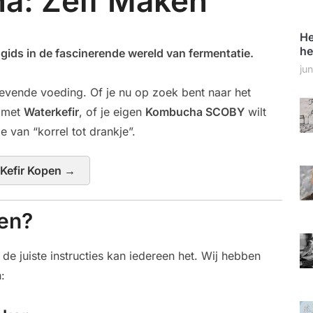
a: Zelf Maken
He
he
ids in de fascinerende wereld van fermentatie.
ju
evende voeding. Of je nu op zoek bent naar het
n met
Waterkefir
, of je eigen
Kombucha SCOBY
wilt
e van “korrel tot drankje”.
 Kefir Kopen →
en?
de juiste instructies kan iedereen het. Wij hebben
: