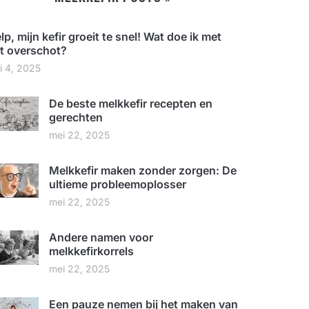
lp, mijn kefir groeit te snel! Wat doe ik met
t overschot?
ni 4, 2025
De beste melkkefir recepten en
gerechten
mei 22, 2025
Melkkefir maken zonder zorgen: De
ultieme probleemoplosser
mei 22, 2025
Andere namen voor
melkkefirkorrels
mei 22, 2025
Een pauze nemen bij het maken van