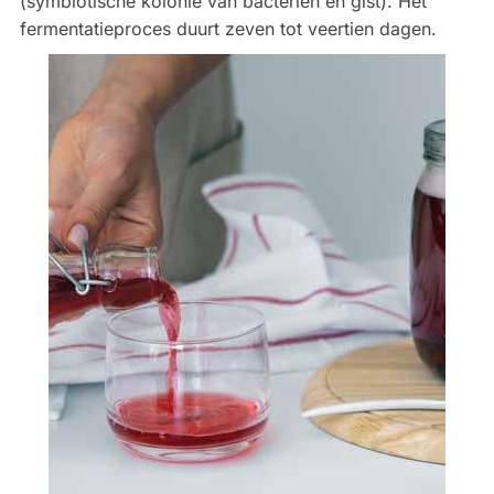
(symbiotische kolonie van bacteriën en gist). Het
fermentatieproces duurt zeven tot veertien dagen.