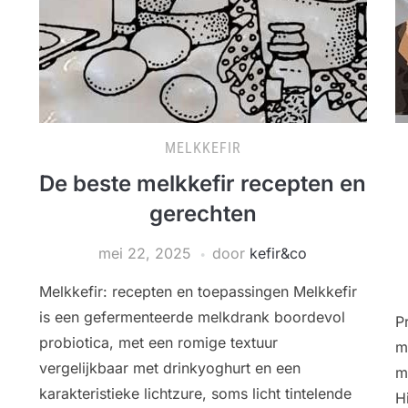
MELKKEFIR
De beste melkkefir recepten en
gerechten
mei 22, 2025
door
kefir&co
Melkkefir: recepten en toepassingen Melkkefir
is een gefermenteerde melkdrank boordevol
P
probiotica, met een romige textuur
m
vergelijkbaar met drinkyoghurt en een
m
karakteristieke lichtzure, soms licht tintelende
H