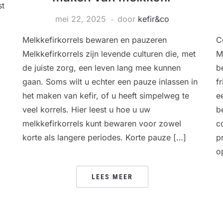
st
mei 22, 2025
door
kefir&co
Melkkefirkorrels bewaren en pauzeren
C
Melkkefirkorrels zijn levende culturen die, met
M
de juiste zorg, een leven lang mee kunnen
b
gaan. Soms wilt u echter een pauze inlassen in
f
het maken van kefir, of u heeft simpelweg te
e
veel korrels. Hier leest u hoe u uw
b
melkkefirkorrels kunt bewaren voor zowel
c
korte als langere periodes. Korte pauze […]
p
o
LEES MEER