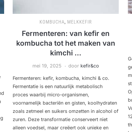
KOMBUCHA
,
MELKKEFIR
Fermenteren: van kefir en
kombucha tot het maken van
kimchi …
G
mei 19, 2025
door
kefir&co
g
m
e
Fermenteren: kefir, kombucha, kimchi & co.
s
Fermentatie is een natuurlijk metabolisch
O
nd
proces waarbij micro-organismen,
b
n
voornamelijk bacteriën en gisten, koolhydraten
V
zoals zetmeel en suikers omzetten in alcohol of
1
ng
zuren. Deze transformatie conserveert niet
t
alleen voedsel, maar creëert ook unieke en