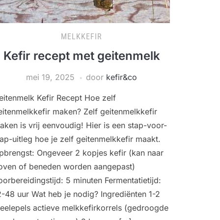
MELKKEFIR
Kefir recept met geitenmelk
mei 19, 2025
door
kefir&co
eitenmelk Kefir Recept Hoe zelf
eitenmelkkefir maken? Zelf geitenmelkkefir
aken is vrij eenvoudig! Hier is een stap-voor-
tap-uitleg hoe je zelf geitenmelkkefir maakt.
pbrengst: Ongeveer 2 kopjes kefir (kan naar
oven of beneden worden aangepast)
oorbereidingstijd: 5 minuten Fermentatietijd:
2-48 uur Wat heb je nodig? Ingrediënten 1-2
heelepels actieve melkkefirkorrels (gedroogde