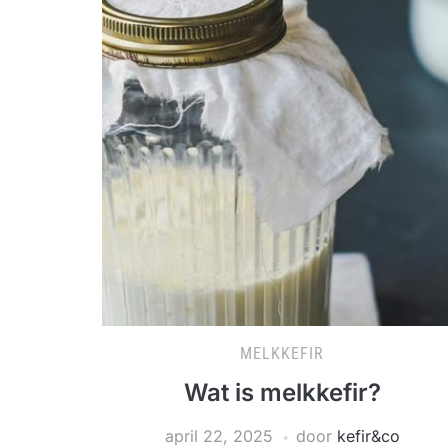
MELKKEFIR
Wat is melkkefir?
april 22, 2025
door
kefir&co