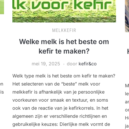
MELKKEFIR
Welke melk is het beste om
kefir te maken?
mei 19, 2025
door
kefir&co
Welk type melk is het beste om kefir te maken?
en
Het selecteren van de “beste” melk voor
M
is
melkkefir is afhankelijk van je persoonlijke
l
voorkeuren voor smaak en textuur, en soms
a
ook van de reactie van je kefirkorrels. In het
o
algemeen zijn er verschillende richtlijnen en
H
gebruikelijke keuzes: Dierlijke melk vormt de
j