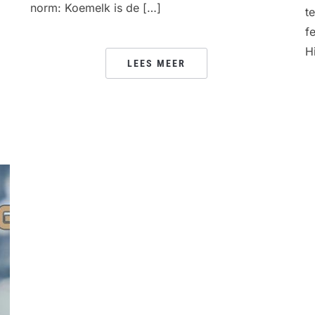
norm: Koemelk is de […]
t
f
H
LEES MEER