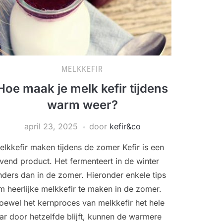
MELKKEFIR
Hoe maak je melk kefir tijdens
warm weer?
april 23, 2025
door
kefir&co
elkkefir maken tijdens de zomer Kefir is een
evend product. Het fermenteert in de winter
nders dan in de zomer. Hieronder enkele tips
m heerlijke melkkefir te maken in de zomer.
oewel het kernproces van melkkefir het hele
aar door hetzelfde blijft, kunnen de warmere