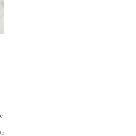
k
ie
​
te