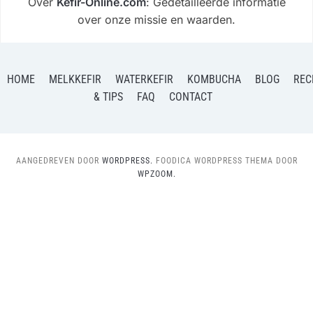
Over
Kefir-Online.com
: Gedetailleerde informatie
over onze missie en waarden.
HOME
MELKKEFIR
WATERKEFIR
KOMBUCHA
BLOG
REC
& TIPS
FAQ
CONTACT
AANGEDREVEN DOOR
WORDPRESS.
FOODICA WORDPRESS THEMA DOOR
WPZOOM.