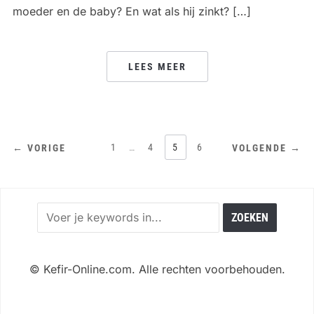
moeder en de baby? En wat als hij zinkt? […]
LEES MEER
BERICHTEN
1
…
4
5
6
← VORIGE
VOLGENDE →
PAGINERING
©
Kefir-Online.com. Alle rechten voorbehouden.