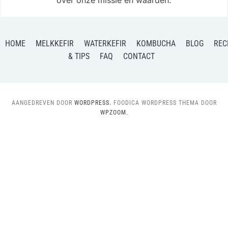
over onze missie en waarden.
HOME
MELKKEFIR
WATERKEFIR
KOMBUCHA
BLOG
REC
& TIPS
FAQ
CONTACT
AANGEDREVEN DOOR
WORDPRESS.
FOODICA WORDPRESS THEMA DOOR
WPZOOM.